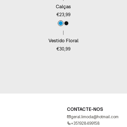
Calças
€23,99
|
Vestido Floral
€30,99
CONTACTE-NOS
geral.limoda@hotmail.com
+351928499158