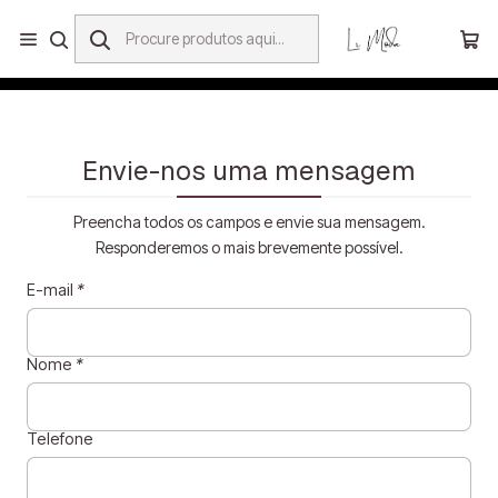
Oferta de Portes para Portugal Continental em compras superiores a 55€.
O
Início
Contacto
Envie-nos uma mensagem
Preencha todos os campos e envie sua mensagem.
Responderemos o mais brevemente possível.
E-mail
*
Nome
*
Telefone