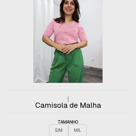
|
Camisola de Malha
TAMANHO
S/M
M/L